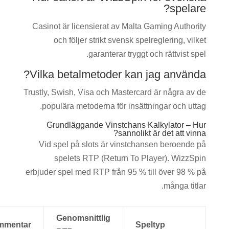
spelare?
Casinot är licensierat av Malta Gaming Authority
och följer strikt svensk spelreglering, vilket
garanterar tryggt och rättvist spel.
Vilka betalmetoder kan jag använda?
Trustly, Swish, Visa och Mastercard är några av de
populära metoderna för insättningar och uttag.
Grundläggande Vinstchans Kalkylator – Hur
sannolikt är det att vinna?
Vid spel på slots är vinstchansen beroende på
spelets RTP (Return To Player). WizzSpin
erbjuder spel med RTP från 95 % till över 98 % på
många titlar.
Genomsnittlig
mmentar
Speltyp