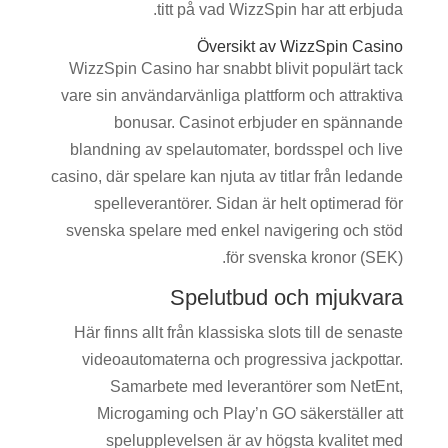
titt på vad WizzSpin har att erbjuda.
Översikt av WizzSpin Casino
WizzSpin Casino har snabbt blivit populärt tack
vare sin användarvänliga plattform och attraktiva
bonusar. Casinot erbjuder en spännande
blandning av spelautomater, bordsspel och live
casino, där spelare kan njuta av titlar från ledande
spelleverantörer. Sidan är helt optimerad för
svenska spelare med enkel navigering och stöd
för svenska kronor (SEK).
Spelutbud och mjukvara
Här finns allt från klassiska slots till de senaste
videoautomaterna och progressiva jackpottar.
Samarbete med leverantörer som NetEnt,
Microgaming och Play’n GO säkerställer att
spelupplevelsen är av högsta kvalitet med