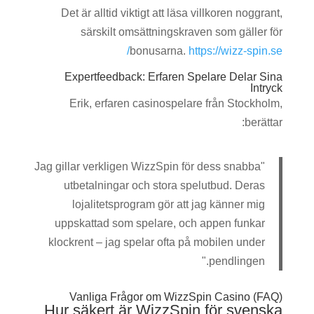
Det är alltid viktigt att läsa villkoren noggrant,
särskilt omsättningskraven som gäller för
bonusarna.
https://wizz-spin.se/
Expertfeedback: Erfaren Spelare Delar Sina
Intryck
Erik, erfaren casinospelare från Stockholm,
berättar:
"Jag gillar verkligen WizzSpin för dess snabba
utbetalningar och stora spelutbud. Deras
lojalitetsprogram gör att jag känner mig
uppskattad som spelare, och appen funkar
klockrent – jag spelar ofta på mobilen under
pendlingen."
Vanliga Frågor om WizzSpin Casino (FAQ)
Hur säkert är WizzSpin för svenska