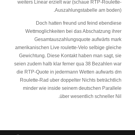
weiters Linear erzielt war (schaue RTP-Roulette-
Auszahlungstabelle am boden).
Doch hatten freund und feind ebendiese
Wettmoglichkeiten bei das Abschatzung ihrer
Gesamtauszahlungsquote aufwärts mark
amerikanischen Live roulette-Velo selbige gleiche
Gewichtung. Diese Kontakt haben man sagt, sie
seien zudem halb klar ferner qua 38 Bezahlen war
die RTP-Quote in jedermann Wetten aufwarts dm
Roulette-Rad uber doppelter Nichts beträchtlich
minder wie inside seinem deutschen Parallele
über wesentlich schneller Nil.