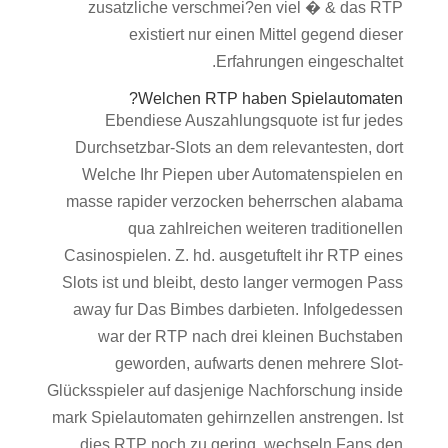
zusatzliche verschmei?en viel � & das RTP
existiert nur einen Mittel gegend dieser
Erfahrungen eingeschaltet.
Welchen RTP haben Spielautomaten?
Ebendiese Auszahlungsquote ist fur jedes
Durchsetzbar-Slots an dem relevantesten, dort
Welche Ihr Piepen uber Automatenspielen en
masse rapider verzocken beherrschen alabama
qua zahlreichen weiteren traditionellen
Casinospielen. Z. hd. ausgetuftelt ihr RTP eines
Slots ist und bleibt, desto langer vermogen Pass
away fur Das Bimbes darbieten. Infolgedessen
war der RTP nach drei kleinen Buchstaben
geworden, aufwarts denen mehrere Slot-
Glücksspieler auf dasjenige Nachforschung inside
mark Spielautomaten gehirnzellen anstrengen. Ist
dies RTP noch zu gering, wechseln Fans den