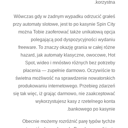
korzystna.
Wówczas gdy w żadnym wypadku odrzucić grałeś
przy automaty slotowe, jest to po kasynie Spin City
można Tobie zaoferować także unikatową opcja
polegającą pod dyspozycyjności wydaniu
freeware. To znaczy okazję grania w całej różne
hazard, jak automaty klasyczne, owocowe, Hot
Spot, wideo i mnóstwo różnych bez potrzeby
płacenia — zupełnie darmowo. Oczywiście to
świetna możliwość na sprawdzenie nowatorskich
produkowaniu internetowego. Przebieg zdarzeń
się tak więc, iż grając darmowo, nie zaakceptować
wykorzystujesz kasy z rzetelnego konta
bankowego po kasynie.
Obecnie możemy rozróżnić parę typów tychże