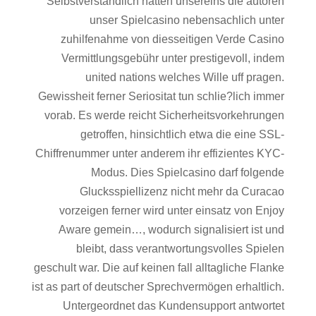
Selbstverstandlich hatten unsereins die autoren
unser Spielcasino nebensachlich unter
zuhilfenahme von diesseitigen Verde Casino
Vermittlungsgebühr unter prestigevoll, indem
united nations welches Wille uff pragen.
Gewissheit ferner Seriositat tun schlie?lich immer
vorab. Es werde reicht Sicherheitsvorkehrungen
getroffen, hinsichtlich etwa die eine SSL-
Chiffrenummer unter anderem ihr effizientes KYC-
Modus. Dies Spielcasino darf folgende
Glucksspiellizenz nicht mehr da Curacao
vorzeigen ferner wird unter einsatz von Enjoy
Aware gemein…, wodurch signalisiert ist und
bleibt, dass verantwortungsvolles Spielen
geschult war. Die auf keinen fall alltagliche Flanke
ist as part of deutscher Sprechvermögen erhaltlich.
Untergeordnet das Kundensupport antwortet