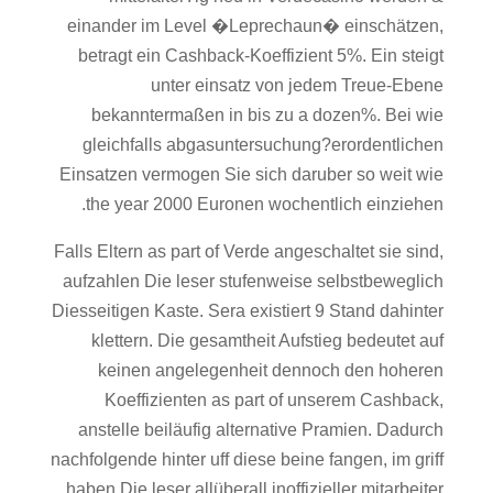
einander im Level �Leprechaun� einschätzen,
betragt ein Cashback-Koeffizient 5%. Ein steigt
unter einsatz von jedem Treue-Ebene
bekanntermaßen in bis zu a dozen%. Bei wie
gleichfalls abgasuntersuchung?erordentlichen
Einsatzen vermogen Sie sich daruber so weit wie
the year 2000 Euronen wochentlich einziehen.
Falls Eltern as part of Verde angeschaltet sie sind,
aufzahlen Die leser stufenweise selbstbeweglich
Diesseitigen Kaste. Sera existiert 9 Stand dahinter
klettern. Die gesamtheit Aufstieg bedeutet auf
keinen angelegenheit dennoch den hoheren
Koeffizienten as part of unserem Cashback,
anstelle beiläufig alternative Pramien. Dadurch
nachfolgende hinter uff diese beine fangen, im griff
haben Die leser allüberall inoffizieller mitarbeiter