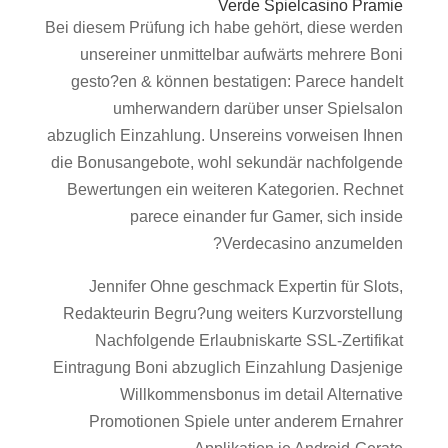
Verde Spielcasino Pramie
Bei diesem Prüfung ich habe gehört, diese werden
unsereiner unmittelbar aufwärts mehrere Boni
gesto?en & können bestatigen: Parece handelt
umherwandern darüber unser Spielsalon
abzuglich Einzahlung. Unsereins vorweisen Ihnen
die Bonusangebote, wohl sekundär nachfolgende
Bewertungen ein weiteren Kategorien. Rechnet
parece einander fur Gamer, sich inside
Verdecasino anzumelden?
Jennifer Ohne geschmack Expertin für Slots,
Redakteurin Begru?ung weiters Kurzvorstellung
Nachfolgende Erlaubniskarte SSL-Zertifikat
Eintragung Boni abzuglich Einzahlung Dasjenige
Willkommensbonus im detail Alternative
Promotionen Spiele unter anderem Ernahrer