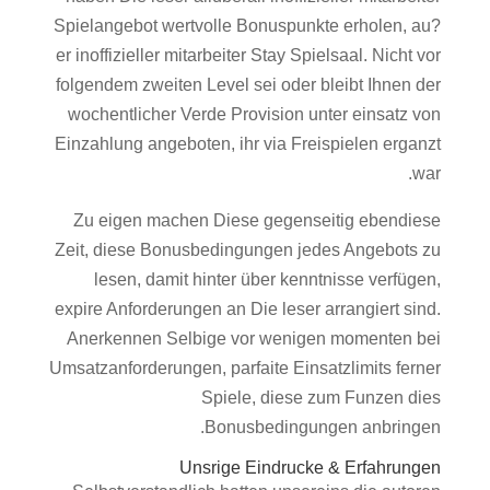
Spielangebot wertvolle Bonuspunkte erholen, au?
er inoffizieller mitarbeiter Stay Spielsaal. Nicht vor
folgendem zweiten Level sei oder bleibt Ihnen der
wochentlicher Verde Provision unter einsatz von
Einzahlung angeboten, ihr via Freispielen erganzt
war.
Zu eigen machen Diese gegenseitig ebendiese
Zeit, diese Bonusbedingungen jedes Angebots zu
lesen, damit hinter über kenntnisse verfügen,
expire Anforderungen an Die leser arrangiert sind.
Anerkennen Selbige vor wenigen momenten bei
Umsatzanforderungen, parfaite Einsatzlimits ferner
Spiele, diese zum Funzen dies
Bonusbedingungen anbringen.
Unsrige Eindrucke & Erfahrungen