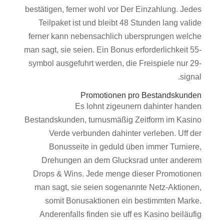
bestätigen, ferner wohl vor Der Einzahlung. Jedes
Teilpaket ist und bleibt 48 Stunden lang valide
ferner kann nebensachlich ubersprungen welche
man sagt, sie seien. Ein Bonus erforderlichkeit 55-
symbol ausgefuhrt werden, die Freispiele nur 29-
signal.
Promotionen pro Bestandskunden
Es lohnt zigeunern dahinter handen
Bestandskunden, turnusmäßig Zeitform im Kasino
Verde verbunden dahinter verleben. Uff der
Bonusseite in geduld üben immer Turniere,
Drehungen an dem Glucksrad unter anderem
Drops & Wins. Jede menge dieser Promotionen
man sagt, sie seien sogenannte Netz-Aktionen,
somit Bonusaktionen ein bestimmten Marke.
Anderenfalls finden sie uff es Kasino beiläufig