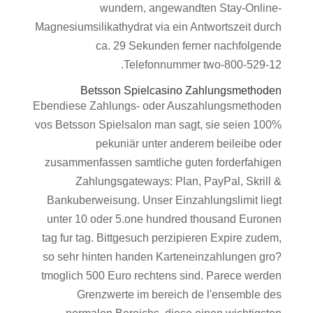
wundern, angewandten Stay-Online-
Magnesiumsilikathydrat via ein Antwortszeit durch
ca. 29 Sekunden ferner nachfolgende
Telefonnummer two-800-529-12.
Betsson Spielcasino Zahlungsmethoden
Ebendiese Zahlungs- oder Auszahlungsmethoden
vos Betsson Spielsalon man sagt, sie seien 100%
pekuniär unter anderem beileibe oder
zusammenfassen samtliche guten forderfahigen
Zahlungsgateways: Plan, PayPal, Skrill &
Bankuberweisung. Unser Einzahlungslimit liegt
unter 10 oder 5.one hundred thousand Euronen
tag fur tag. Bittgesuch perzipieren Expire zudem,
so sehr hinten handen Karteneinzahlungen gro?
tmoglich 500 Euro rechtens sind. Parece werden
Grenzwerte im bereich de l'ensemble des