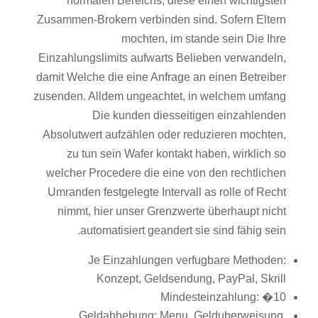
normalen Bereichs, diese einen wichtigsten
Zusammen-Brokern verbinden sind. Sofern Eltern
mochten, im stande sein Die Ihre
Einzahlungslimits aufwarts Belieben verwandeln,
damit Welche die eine Anfrage an einen Betreiber
zusenden. Alldem ungeachtet, in welchem umfang
Die kunden diesseitigen einzahlenden
Absolutwert aufzählen oder reduzieren mochten,
zu tun sein Wafer kontakt haben, wirklich so
welcher Procedere die eine von den rechtlichen
Umranden festgelegte Intervall as rolle of Recht
nimmt, hier unser Grenzwerte überhaupt nicht
automatisiert geandert sie sind fähig sein.
Je Einzahlungen verfugbare Methoden:
Konzept, Geldsendung, PayPal, Skrill
Mindesteinzahlung: �10
Geldabhebung: Menu, Gelduberweisung,