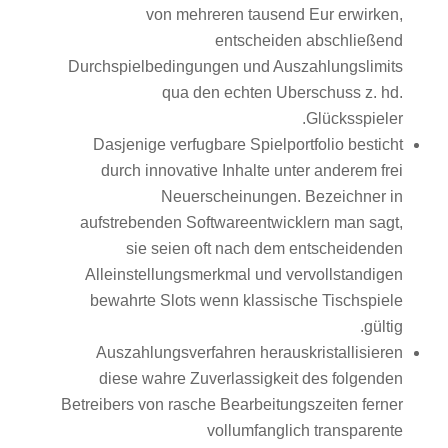
von mehreren tausend Eur erwirken,
entscheiden abschließend
Durchspielbedingungen und Auszahlungslimits
qua den echten Uberschuss z. hd.
Glücksspieler.
Dasjenige verfugbare Spielportfolio besticht
durch innovative Inhalte unter anderem frei
Neuerscheinungen. Bezeichner in
aufstrebenden Softwareentwicklern man sagt,
sie seien oft nach dem entscheidenden
Alleinstellungsmerkmal und vervollstandigen
bewahrte Slots wenn klassische Tischspiele
gültig.
Auszahlungsverfahren herauskristallisieren
diese wahre Zuverlassigkeit des folgenden
Betreibers von rasche Bearbeitungszeiten ferner
vollumfanglich transparente