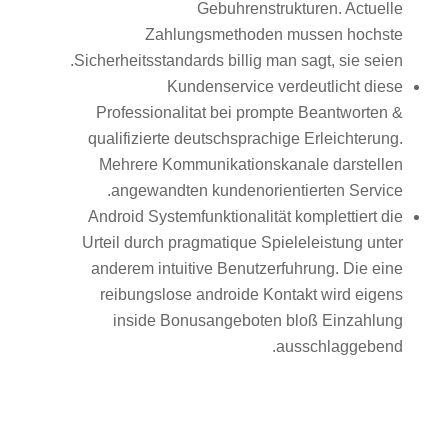
Gebuhrenstrukturen. Actuelle
Zahlungsmethoden mussen hochste
Sicherheitsstandards billig man sagt, sie seien.
Kundenservice verdeutlicht diese
Professionalitat bei prompte Beantworten &
qualifizierte deutschsprachige Erleichterung.
Mehrere Kommunikationskanale darstellen
angewandten kundenorientierten Service.
Android Systemfunktionalität komplettiert die
Urteil durch pragmatique Spieleleistung unter
anderem intuitive Benutzerfuhrung. Die eine
reibungslose androide Kontakt wird eigens
inside Bonusangeboten bloß Einzahlung
ausschlaggebend.