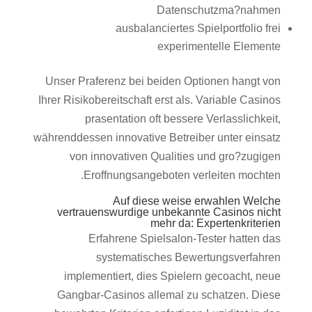
Datenschutzma?nahmen
ausbalanciertes Spielportfolio frei
experimentelle Elemente
Unser Praferenz bei beiden Optionen hangt von
Ihrer Risikobereitschaft erst als. Variable Casinos
prasentation oft bessere Verlasslichkeit,
währenddessen innovative Betreiber unter einsatz
von innovativen Qualities und gro?zugigen
Eroffnungsangeboten verleiten mochten.
Auf diese weise erwahlen Welche
vertrauenswurdige unbekannte Casinos nicht
mehr da: Expertenkriterien
Erfahrene Spielsalon-Tester hatten das
systematisches Bewertungsverfahren
implementiert, dies Spielern gecoacht, neue
Gangbar-Casinos allemal zu schatzen. Diese