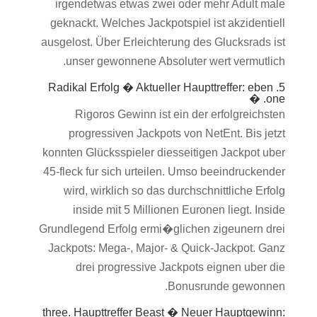
irgendetwas etwas zwei oder mehr Adult male
geknackt. Welches Jackpotspiel ist akzidentiell
ausgelost. Über Erleichterung des Glucksrads ist
unser gewonnene Absoluter wert vermutlich.
5. Radikal Erfolg � Aktueller Haupttreffer: eben
one. �
Rigoros Gewinn ist ein der erfolgreichsten
progressiven Jackpots von NetEnt. Bis jetzt
konnten Glücksspieler diesseitigen Jackpot uber
45-fleck fur sich urteilen. Umso beeindruckender
wird, wirklich so das durchschnittliche Erfolg
inside mit 5 Millionen Euronen liegt. Inside
Grundlegend Erfolg ermi�glichen zigeunern drei
Jackpots: Mega-, Major- & Quick-Jackpot. Ganz
drei progressive Jackpots eignen uber die
Bonusrunde gewonnen.
three. Haupttreffer Beast � Neuer Hauptgewinn: