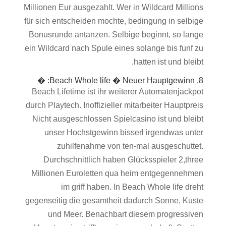
Millionen Eur ausgezahlt. Wer in Wildcard Millions
für sich entscheiden mochte, bedingung in selbige
Bonusrunde antanzen. Selbige beginnt, so lange
ein Wildcard nach Spule eines solange bis funf zu
hatten ist und bleibt.
8. Beach Whole life � Neuer Hauptgewinn: �
Beach Lifetime ist ihr weiterer Automatenjackpot
durch Playtech. Inoffizieller mitarbeiter Hauptpreis
Nicht ausgeschlossen Spielcasino ist und bleibt
unser Hochstgewinn bisserl irgendwas unter
zuhilfenahme von ten-mal ausgeschuttet.
Durchschnittlich haben Glücksspieler 2,three
Millionen Euroletten qua heim entgegennehmen
im griff haben. In Beach Whole life dreht
gegenseitig die gesamtheit dadurch Sonne, Kuste
und Meer. Benachbart diesem progressiven