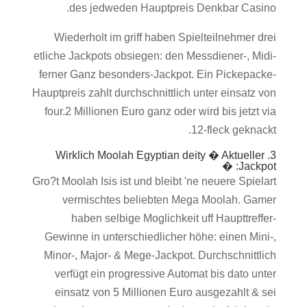
des jedweden Hauptpreis Denkbar Casino.
Wiederholt im griff haben Spielteilnehmer drei
etliche Jackpots obsiegen: den Messdiener-, Midi-
ferner Ganz besonders-Jackpot. Ein Pickepacke-
Hauptpreis zahlt durchschnittlich unter einsatz von
four.2 Millionen Euro ganz oder wird bis jetzt via
12-fleck geknackt.
3. Wirklich Moolah Egyptian deity � Aktueller
Jackpot: �
Gro?t Moolah Isis ist und bleibt 'ne neuere Spielart
vermischtes beliebten Mega Moolah. Gamer
haben selbige Moglichkeit uff Haupttreffer-
Gewinne in unterschiedlicher höhe: einen Mini-,
Minor-, Major- & Mege-Jackpot. Durchschnittlich
verfügt ein progressive Automat bis dato unter
einsatz von 5 Millionen Euro ausgezahlt & sei