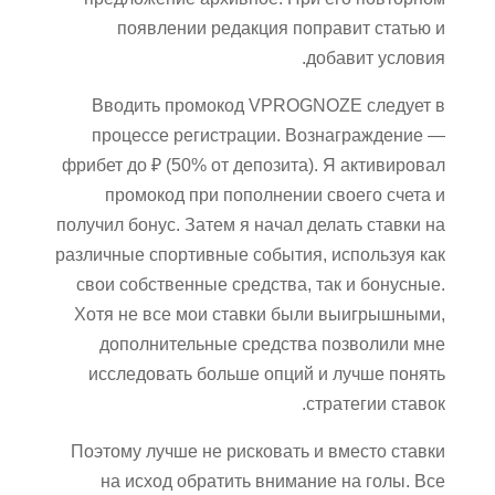
появлении редакция поправит статью и
добавит условия.
Вводить промокод VPROGNOZE следует в
процессе регистрации. Вознаграждение —
фрибет до ₽ (50% от депозита). Я активировал
промокод при пополнении своего счета и
получил бонус. Затем я начал делать ставки на
различные спортивные события, используя как
свои собственные средства, так и бонусные.
Хотя не все мои ставки были выигрышными,
дополнительные средства позволили мне
исследовать больше опций и лучше понять
стратегии ставок.
Поэтому лучше не рисковать и вместо ставки
на исход обратить внимание на голы. Все