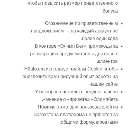
чтобы повысить размер приветственного
бонуса.
Ограничение по приветственным
предложениям — на каждый аккаунт не
более один кода.
В конторе «Олимп Бет» промокоды за
регистрацию предусмотрены для новых
клиентов.
H2alo.org использует файлы Cookie, чтобы
обеспечить вам наилучший опыт работы на
нашем сайте.
У бетторов сложилось неоднозначное
мнение о «привете» «Олимпбета».
Помимо этого, для пользователей из
Казахстана платформа не прячется за
общими формулировками.