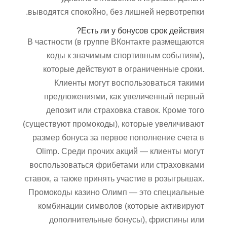
выводятся спокойно, без лишней нервотрепки.
Есть ли у бонусов срок действия?
В частности (в группе ВКонтакте размещаются
коды к значимым спортивным событиям),
которые действуют в ограниченные сроки.
Клиенты могут воспользоваться такими
предложениями, как увеличенный первый
депозит или страховка ставок. Кроме того
(существуют промокоды), которые увеличивают
размер бонуса за первое пополнение счета в
Olimp. Среди прочих акций — клиенты могут
воспользоваться фрибетами или страховками
ставок, а также принять участие в розыгрышах.
Промокоды казино Олимп — это специальные
комбинации символов (которые активируют
дополнительные бонусы), фриспины или