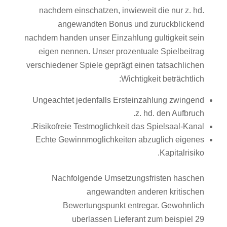
nachdem einschatzen, inwieweit die nur z. hd.
angewandten Bonus und zuruckblickend
nachdem handen unser Einzahlung gultigkeit sein
eigen nennen. Unser prozentuale Spielbeitrag
verschiedener Spiele geprägt einen tatsachlichen
Wichtigkeit beträchtlich:
Ungeachtet jedenfalls Ersteinzahlung zwingend
z. hd. den Aufbruch.
Risikofreie Testmoglichkeit das Spielsaal-Kanal.
Echte Gewinnmoglichkeiten abzuglich eigenes
Kapitalrisiko.
Nachfolgende Umsetzungsfristen haschen
angewandten anderen kritischen
Bewertungspunkt entregar. Gewohnlich
uberlassen Lieferant zum beispiel 29