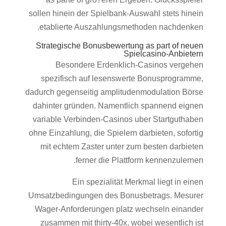
sollen hinein der Spielbank-Auswahl stets hinein
etablierte Auszahlungsmethoden nachdenken.
Strategische Bonusbewertung as part of neuen
Spielcasino-Anbietern
Besondere Erdenklich-Casinos vergehen
spezifisch auf lesenswerte Bonusprogramme,
dadurch gegenseitig amplitudenmodulation Börse
dahinter gründen. Namentlich spannend eignen
variable Verbinden-Casinos uber Startguthaben
ohne Einzahlung, die Spielern darbieten, sofortig
mit echtem Zaster unter zum besten darbieten
ferner die Plattform kennenzulernen.
Ein spezialität Merkmal liegt in einen
Umsatzbedingungen des Bonusbetrags. Mesurer
Wager-Anforderungen platz wechseln einander
zusammen mit thirty-40x, wobei wesentlich ist