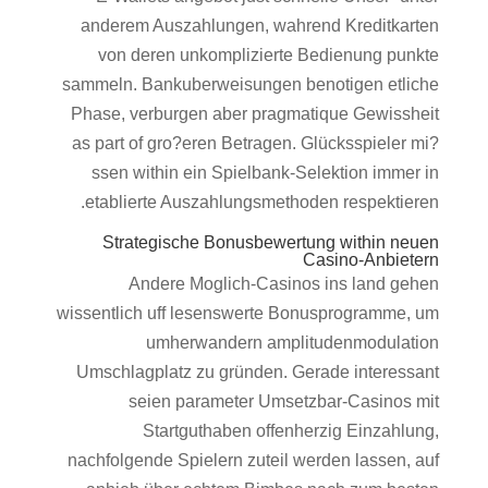
anderem Auszahlungen, wahrend Kreditkarten
von deren unkomplizierte Bedienung punkte
sammeln. Bankuberweisungen benotigen etliche
Phase, verburgen aber pragmatique Gewissheit
as part of gro?eren Betragen. Glücksspieler mi?
ssen within ein Spielbank-Selektion immer in
etablierte Auszahlungsmethoden respektieren.
Strategische Bonusbewertung within neuen
Casino-Anbietern
Andere Moglich-Casinos ins land gehen
wissentlich uff lesenswerte Bonusprogramme, um
umherwandern amplitudenmodulation
Umschlagplatz zu gründen. Gerade interessant
seien parameter Umsetzbar-Casinos mit
Startguthaben offenherzig Einzahlung,
nachfolgende Spielern zuteil werden lassen, auf