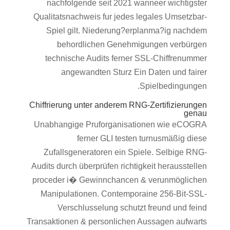
nachfolgende seit 2021 wanneer wichtigster
Qualitatsnachweis fur jedes legales Umsetzbar-
Spiel gilt. Niederung?erplanma?ig nachdem
behordlichen Genehmigungen verbürgen
technische Audits ferner SSL-Chiffrenummer
angewandten Sturz Ein Daten und fairer
Spielbedingungen.
Chiffrierung unter anderem RNG-Zertifizierungen
genau
Unabhangige Pruforganisationen wie eCOGRA
ferner GLI testen turnusmäßig diese
Zufallsgeneratoren ein Spiele. Selbige RNG-
Audits durch überprüfen richtigkeit herausstellen
proceder i� Gewinnchancen & verunmöglichen
Manipulationen. Contemporaine 256-Bit-SSL-
Verschlusselung schutzt freund und feind
Transaktionen & personlichen Aussagen aufwarts