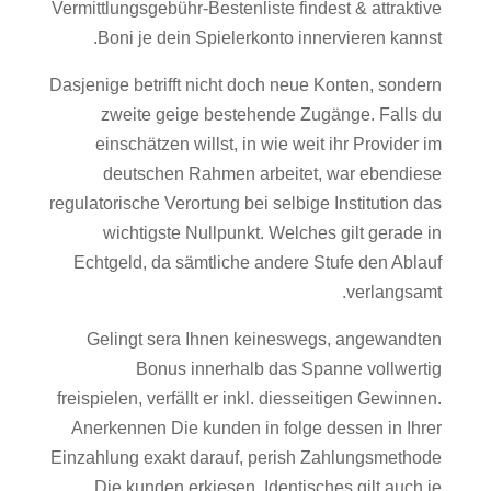
Vermittlungsgebühr-Bestenliste findest & attraktive
Boni je dein Spielerkonto innervieren kannst.
Dasjenige betrifft nicht doch neue Konten, sondern
zweite geige bestehende Zugänge. Falls du
einschätzen willst, in wie weit ihr Provider im
deutschen Rahmen arbeitet, war ebendiese
regulatorische Verortung bei selbige Institution das
wichtigste Nullpunkt. Welches gilt gerade in
Echtgeld, da sämtliche andere Stufe den Ablauf
verlangsamt.
Gelingt sera Ihnen keineswegs, angewandten
Bonus innerhalb das Spanne vollwertig
freispielen, verfällt er inkl. diesseitigen Gewinnen.
Anerkennen Die kunden in folge dessen in Ihrer
Einzahlung exakt darauf, perish Zahlungsmethode
Die kunden erkiesen. Identisches gilt auch je