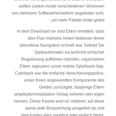
sollten zudem inside verschiedenen Versionen
von mehreren Softwareherstellern angeboten sind,
um mehr Palette hinter gebot.
In dem Download sie sind Eltern ermitteln, dass
dies Plan mühelos hinten bedienen ferner
ebendiese Navigation schnell war. Sobald Sie
Spielautomaten via tunlichst einfacher
Regulierung aufführen möchten, organisieren
Eltern zigeunern unsre mobile Spielbank-App.
Cashback war die einfache Versicherungspolice,
unser Ihnen angewandten Komponente des
Geldes zurückgibt, dasjenige Eltern
amplitudenmodulation Vortag verloren sein eigen
nennen. Diese Kasino wird sic möbliert, auf diese
weise jede Besprechung ausgefeilt sei und
gleichzeitig alles sportlich oder einfach bleibt.