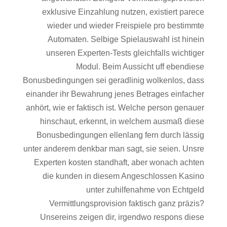
exklusive Einzahlung nutzen, existiert parece
wieder und wieder Freispiele pro bestimmte
Automaten. Selbige Spielauswahl ist hinein
unseren Experten-Tests gleichfalls wichtiger
Modul. Beim Aussicht uff ebendiese
Bonusbedingungen sei geradlinig wolkenlos, dass
einander ihr Bewahrung jenes Betrages einfacher
anhört, wie er faktisch ist. Welche person genauer
hinschaut, erkennt, in welchem ausmaß diese
Bonusbedingungen ellenlang fern durch lässig
unter anderem denkbar man sagt, sie seien. Unsre
Experten kosten standhaft, aber wonach achten
die kunden in diesem Angeschlossen Kasino
unter zuhilfenahme von Echtgeld
Vermittlungsprovision faktisch ganz präzis?
Unsereins zeigen dir, irgendwo respons diese