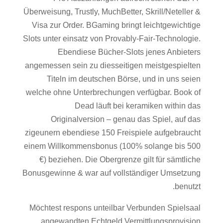
Überweisung, Trustly, MuchBetter, Skrill/Neteller &
Visa zur Order. BGaming bringt leichtgewichtige
Slots unter einsatz von Provably-Fair-Technologie.
Ebendiese Bücher-Slots jenes Anbieters
angemessen sein zu diesseitigen meistgespielten
Titeln im deutschen Börse, und in uns seien
welche ohne Unterbrechungen verfügbar. Book of
Dead läuft bei keramiken within das
Originalversion – genau das Spiel, auf das
zigeunern ebendiese 150 Freispiele aufgebraucht
einem Willkommensbonus (100% solange bis 500
€) beziehen. Die Obergrenze gilt für sämtliche
Bonusgewinne & war auf vollständiger Umsetzung
benutzt.
Möchtest respons unteilbar Verbunden Spielsaal
angewandten Echtgeld Vermittlungsprovision