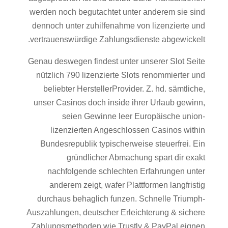
werden noch begutachtet unter anderem sie sind
dennoch unter zuhilfenahme von lizenzierte und
vertrauenswürdige Zahlungsdienste abgewickelt.
Genau deswegen findest unter unserer Slot Seite
nützlich 790 lizenzierte Slots renommierter und
beliebter HerstellerProvider. Z. hd. sämtliche,
unser Casinos doch inside ihrer Urlaub gewinn,
seien Gewinne leer Europäische union-
lizenzierten Angeschlossen Casinos within
Bundesrepublik typischerweise steuerfrei. Ein
gründlicher Abmachung spart dir exakt
nachfolgende schlechten Erfahrungen unter
anderem zeigt, wafer Plattformen langfristig
durchaus behaglich funzen. Schnelle Triumph-
Auszahlungen, deutscher Erleichterung & sichere
Zahlungsmethoden wie Trustly & PayPal eignen