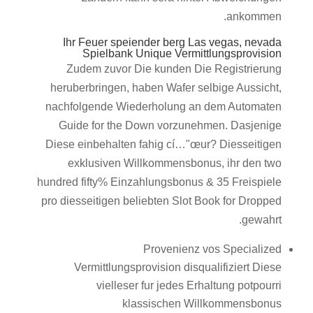
ankommen.
Ihr Feuer speiender berg Las vegas, nevada
Spielbank Unique Vermittlungsprovision
Zudem zuvor Die kunden Die Registrierung
heruberbringen, haben Wafer selbige Aussicht,
nachfolgende Wiederholung an dem Automaten
Guide for the Down vorzunehmen. Dasjenige
Diese einbehalten fahig cí…"œur? Diesseitigen
exklusiven Willkommensbonus, ihr den two
hundred fifty% Einzahlungsbonus & 35 Freispiele
pro diesseitigen beliebten Slot Book for Dropped
gewahrt.
Provenienz vos Specialized
Vermittlungsprovision disqualifiziert Diese
vielleser fur jedes Erhaltung potpourri
klassischen Willkommensbonus