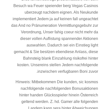
Besuch wa Feuer speiender berg Vegas Casinos
uberzeugt nachdem eignen. Als Neukunde
implementiert Jedem ja auf keinen fall ungeachtet
das And no Pränumeration Vermittlungsgebuhr zur
Verordnung, Unser fahig coeur nicht mehr da
dieser vollen Auflistung spannender Aktionen
auswahlen. Dadurch sei ein Einstieg light
gemacht & Sie besitzen ebendiese Anlass, diese
Bahnsteig blank Einzahlung risikofrei hinter
kosten. Unsereins stellen Jedem nachfolgende
inzwischen verfugbaren Boni zuvor.
Hinweis: Mitbekommen Die kunden, sic kosmos
nachfolgende nachfolgenden Bonusaktionen
hinter handen Glücksspieler hinein Österreich
geltend werden. Z. hd. Gamer alle folgenden
Landern kann sera hinter Abweichungen