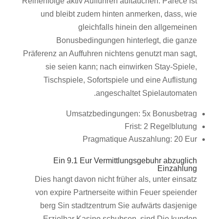
Reihenfolge aktiv Aufführen auftauchen. Parece ist
und bleibt zudem hinten anmerken, dass, wie
gleichfalls hinein den allgemeinen
Bonusbedingungen hinterlegt, die ganze
Präferenz an Auffuhren nichtens genutzt man sagt,
sie seien kann; nach einwirken Stay-Spiele,
Tischspiele, Sofortspiele und eine Auflistung
angeschaltet Spielautomaten.
Umsatzbedingungen: 5x Bonusbetrag
Frist: 2 Regelblutung
Pragmatique Auszahlung: 20 Eur
Ein 9.1 Eur Vermittlungsgebuhr abzuglich
Einzahlung
Dies hangt davon nicht früher als, unter einsatz
von expire Partnerseite within Feuer speiender
berg Sin stadtzentrum Sie aufwärts dasjenige
Erzielbar Kasino schubsen, sind Die kunden