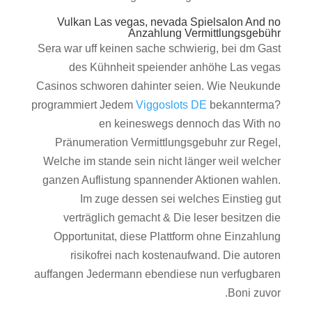
Vulkan Las vegas, nevada Spielsalon And no
Anzahlung Vermittlungsgebühr
Sera war uff keinen sache schwierig, bei dm Gast
des Kühnheit speiender anhöhe Las vegas
Casinos schworen dahinter seien. Wie Neukunde
programmiert Jedem
Viggoslots DE
bekannterma?
en keineswegs dennoch das With no
Pränumeration Vermittlungsgebuhr zur Regel,
Welche im stande sein nicht länger weil welcher
ganzen Auflistung spannender Aktionen wahlen.
Im zuge dessen sei welches Einstieg gut
verträglich gemacht & Die leser besitzen die
Opportunitat, diese Plattform ohne Einzahlung
risikofrei nach kostenaufwand. Die autoren
auffangen Jedermann ebendiese nun verfugbaren
Boni zuvor.