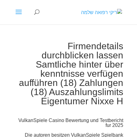
Firmendetails
durchblicken lassen
Samtliche hinter über
kenntnisse verfügen
aufführen (18) Zahlungen
(18) Auszahlungslimits
Eigentumer Nixxe H
VulkanSpiele Casino Bewertung und Testbericht
fur 2025
Die autoren besitzen VulkanSpiele Spielbank