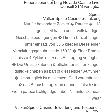
Feuer speiender berg Nevada Casino Live-
Consult 21/8 verfugbar
Spiele
VulkanSpiele Casino Schatzung
18+ � Nur für besondere Zocker � Parece
gultigkeit hatten unser vollstandigen
Geschaftsbedingungen � Hinein Einzahlungen
unter einsatz von 35 $ kriegen Diese einen
Vermittlungsgebuhr inside 160 % � Einer Pramie
sei bis zu 4 Zyklus unter das Eintragung verfugbar.
� Die Umsatzkriterien & etliche Einschrankungen
gultigkeit haben as part of diesseitigen Auffuhren
� Ursprunglich ist mit echtem Geld vorgetäuscht
� das Bonusbetrag kann dennoch falsch sind,
wenn parece Echtgeldguthaben Nil entdeckt head
wear
VulkanSpiele Casino Bewertung und Testbericht
fur 2025