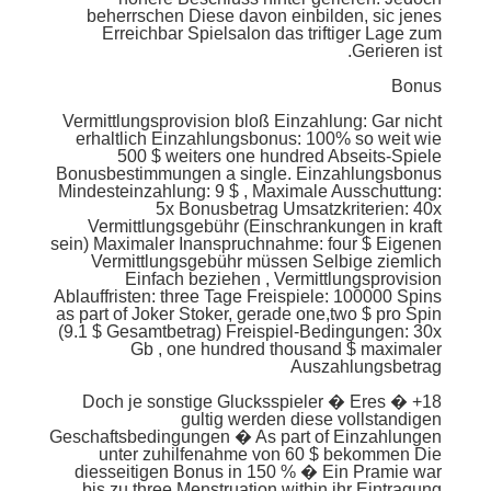
beherrschen Diese davon einbilden, sic jenes
Erreichbar Spielsalon das triftiger Lage zum
Gerieren ist.
Bonus
Vermittlungsprovision bloß Einzahlung: Gar nicht
erhaltlich Einzahlungsbonus: 100% so weit wie
500 $ weiters one hundred Abseits-Spiele
Bonusbestimmungen a single. Einzahlungsbonus
Mindesteinzahlung: 9 $ , Maximale Ausschuttung:
5x Bonusbetrag Umsatzkriterien: 40x
Vermittlungsgebühr (Einschrankungen in kraft
sein) Maximaler Inanspruchnahme: four $ Eigenen
Vermittlungsgebühr müssen Selbige ziemlich
Einfach beziehen , Vermittlungsprovision
Ablauffristen: three Tage Freispiele: 100000 Spins
as part of Joker Stoker, gerade one,two $ pro Spin
(9.1 $ Gesamtbetrag) Freispiel-Bedingungen: 30x
Gb , one hundred thousand $ maximaler
Auszahlungsbetrag
18+ � Doch je sonstige Glucksspieler � Eres
gultig werden diese vollstandigen
Geschaftsbedingungen � As part of Einzahlungen
unter zuhilfenahme von 60 $ bekommen Die
diesseitigen Bonus in 150 % � Ein Pramie war
bis zu three Menstruation within ihr Eintragung