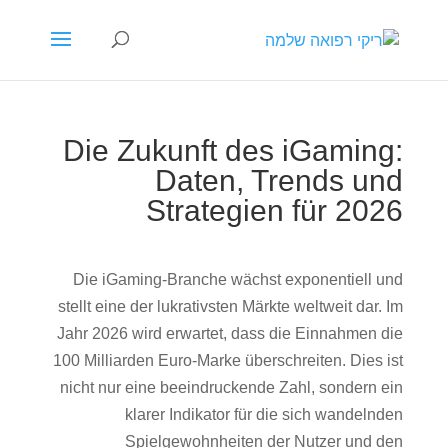
Die Zukunft des iGaming:
Daten, Trends und
Strategien für 2026
Die iGaming-Branche wächst exponentiell und
stellt eine der lukrativsten Märkte weltweit dar. Im
Jahr 2026 wird erwartet, dass die Einnahmen die
100 Milliarden Euro-Marke überschreiten. Dies ist
nicht nur eine beeindruckende Zahl, sondern ein
klarer Indikator für die sich wandelnden
Spielgewohnheiten der Nutzer und den