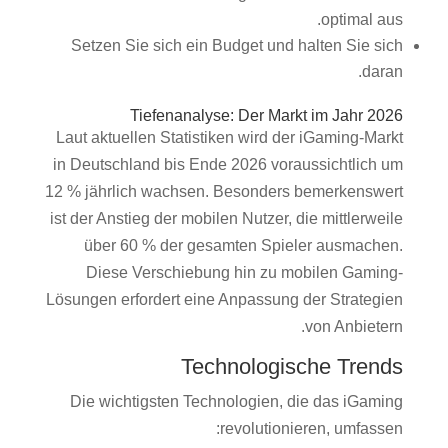
optimal aus.
Setzen Sie sich ein Budget und halten Sie sich
daran.
Tiefenanalyse: Der Markt im Jahr 2026
Laut aktuellen Statistiken wird der iGaming-Markt
in Deutschland bis Ende 2026 voraussichtlich um
12 % jährlich wachsen. Besonders bemerkenswert
ist der Anstieg der mobilen Nutzer, die mittlerweile
über 60 % der gesamten Spieler ausmachen.
Diese Verschiebung hin zu mobilen Gaming-
Lösungen erfordert eine Anpassung der Strategien
von Anbietern.
Technologische Trends
Die wichtigsten Technologien, die das iGaming
revolutionieren, umfassen: