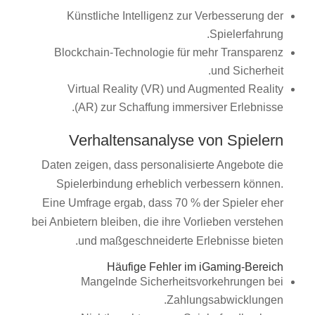
Künstliche Intelligenz zur Verbesserung der
Spielerfahrung.
Blockchain-Technologie für mehr Transparenz
und Sicherheit.
Virtual Reality (VR) und Augmented Reality
(AR) zur Schaffung immersiver Erlebnisse.
Verhaltensanalyse von Spielern
Daten zeigen, dass personalisierte Angebote die
Spielerbindung erheblich verbessern können.
Eine Umfrage ergab, dass 70 % der Spieler eher
bei Anbietern bleiben, die ihre Vorlieben verstehen
und maßgeschneiderte Erlebnisse bieten.
Häufige Fehler im iGaming-Bereich
Mangelnde Sicherheitsvorkehrungen bei
Zahlungsabwicklungen.