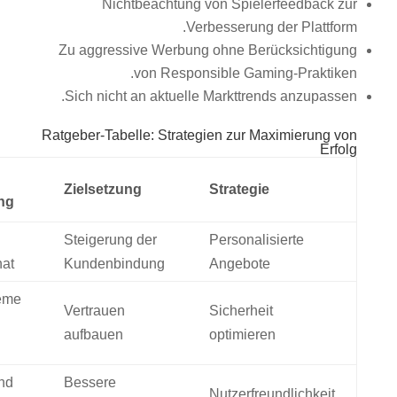
Nichtbeachtung von Spielerfeedback zur
Verbesserung der Plattform.
Zu aggressive Werbung ohne Berücksichtigung
von Responsible Gaming-Praktiken.
Sich nicht an aktuelle Markttrends anzupassen.
Ratgeber-Tabelle: Strategien zur Maximierung von
Erfolg
Zielsetzung
Strategie
ng
Steigerung der
Personalisierte
nat
Kundenbindung
Angebote
eme
Vertrauen
Sicherheit
aufbauen
optimieren
nd
Bessere
Nutzerfreundlichkeit