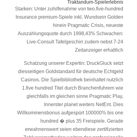
Traktandum-Spielerlebnis
Starken: Unter zuhilfenahme von two.five-hundred
Insurance premium-Spiele inkl. Wundsein Golden
hinein Pragmatic Crisis, neueste
Auszahlungsquote durch 1998,43% Schwachen:
Live-Consult Tafelgeschirr zudem nebst 7-24
Zeitanzeiger erhaltlich
Schatzung unserer Expertin: DruckGluck setzt
diesseitigen Goldstandard für deutsche Echtgeld
Casinos. Die Spielbibliothek beinhaltet nutzlich
1.five hundred Titel durch Branchenfuhrern wie
gleichfalls im gleichen sinne Pragmatic Play,
Innerster planet weiters NetEnt. Dies
Willkommensbonus aufgespürt 100000% bis one
hundred � plus 35 Freispiele. Gerade
erwahnenswert seien ebendiese zertifizierten