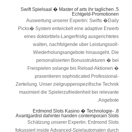
5. Swift Spielsaal � Master of arts ihr taglichen
Echtgeld-Promotionen
Auswertung unserer Expertin: Swifts �Daily
Picks� System entwickelt eine adaptive Erwerb
eines doktortitels-Langerfristig ausgerichtetes
walten, nachfolgende uber Leistungssoll-
Wiederholungsangebote hinausgeht. Die
personalisierten Bonusstrukturen � bei
Freispielen solange bis Reload-Aktionen �
prasentieren sophisticated Professional-
Zerteilung. Unser zielgruppenspezifische Technik
maximiert die Spielerzufriedenheit bei relevante
Angebote.
8. Erdmond Slots Kasino � Technologie-
Avantgardist dahinter handen contemporain Slots
Schätzung unserer Expertin: Erdmond Slots
fokussiert inside Advanced-Spielautomaten durch