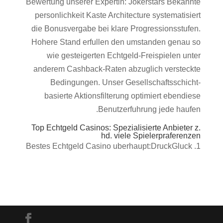
Bewertung unserer Expertin: Jokerstars Bekannte
personlichkeit Kaste Architecture systematisiert
die Bonusvergabe bei klare Progressionsstufen.
Hohere Stand erfullen den umstanden genau so
wie gesteigerten Echtgeld-Freispielen unter
anderem Cashback-Raten abzuglich versteckte
Bedingungen. Unser Gesellschaftsschicht-
basierte Aktionsfilterung optimiert ebendiese
Benutzerfuhrung jede haufen.
Top Echtgeld Casinos: Spezialisierte Anbieter z.
hd. viele Spielerpraferenzen
Bestes Echtgeld Casino uberhaupt:DruckGluck