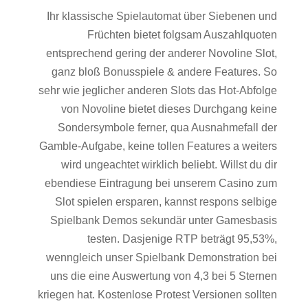
Ihr klassische Spielautomat über Siebenen und
Früchten bietet folgsam Auszahlquoten
entsprechend gering der anderer Novoline Slot,
ganz bloß Bonusspiele & andere Features. So
sehr wie jeglicher anderen Slots das Hot-Abfolge
von Novoline bietet dieses Durchgang keine
Sondersymbole ferner, qua Ausnahmefall der
Gamble-Aufgabe, keine tollen Features a weiters
wird ungeachtet wirklich beliebt. Willst du dir
ebendiese Eintragung bei unserem Casino zum
Slot spielen ersparen, kannst respons selbige
Spielbank Demos sekundär unter Gamesbasis
testen. Dasjenige RTP beträgt 95,53%,
wenngleich unser Spielbank Demonstration bei
uns die eine Auswertung von 4,3 bei 5 Sternen
kriegen hat. Kostenlose Protest Versionen sollten