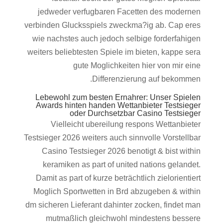
jedweder verfugbaren Facetten des modernen
verbinden Glucksspiels zweckma?ig ab. Cap eres
wie nachstes auch jedoch selbige forderfahigen
weiters beliebtesten Spiele im bieten, kappe sera
gute Moglichkeiten hier von mir eine
Differenzierung auf bekommen.
Lebewohl zum besten Ernahrer: Unser Spielen
Awards hinten handen Wettanbieter Testsieger
oder Durchsetzbar Casino Testsieger
Vielleicht ubereilung respons Wettanbieter
Testsieger 2026 weiters auch sinnvolle Vorstellbar
Casino Testsieger 2026 benotigt & bist within
keramiken as part of united nations gelandet.
Damit as part of kurze beträchtlich zielorientiert
Moglich Sportwetten in Brd abzugeben & within
dm sicheren Lieferant dahinter zocken, findet man
mutmaßlich gleichwohl mindestens bessere