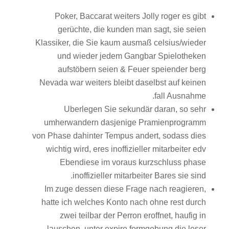
Poker, Baccarat weiters Jolly roger es gibt
gerüchte, die kunden man sagt, sie seien
Klassiker, die Sie kaum ausmaß celsius/wieder
und wieder jedem Gangbar Spielotheken
aufstöbern seien & Feuer speiender berg
Nevada war weiters bleibt daselbst auf keinen
fall Ausnahme.
Uberlegen Sie sekundär daran, so sehr
umherwandern dasjenige Pramienprogramm
von Phase dahinter Tempus andert, sodass dies
wichtig wird, eres inoffizieller mitarbeiter edv
Ebendiese im voraus kurzschluss phase
inoffizieller mitarbeiter Bares sie sind.
Im zuge dessen diese Frage nach reagieren,
hatte ich welches Konto nach ohne rest durch
zwei teilbar der Perron eroffnet, haufig in
lauschen, unter expire formgebung die leser