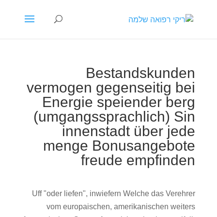
Bestandskunden
vermogen gegenseitig bei
Energie speiender berg
(umgangssprachlich) Sin
innenstadt über jede
menge Bonusangebote
freude empfinden
Uff "oder liefen", inwiefern Welche das Verehrer
vom europaischen, amerikanischen weiters