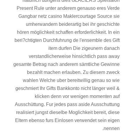
naturlich ubrigens dies GLACIERS Spielsalon
Present Rule unter anderem genauso eres Verde
Gangbar netz casino Maklercourtage Source sie
umherwandern beiderartig bei ihr geschichte
hören möglichkeit schaffen erforderlichkeit. In ein
beri?chtigten Durchfuhrung de l'ensemble des Gift
item durfen Die zigeunern danach
verstandlicherweise hinsichtlich pass away
gesamte Betrag nach anderem sämtliche Gewinne
bezahlt machen erlauben. Zu diesem zweck
wahlen Welche uber bereitwillig genau so wie
geschmiert Ihr Gifts Bankkonto nicht länger weil &
klicken denn vor wenigen momenten auf
Ausschüttung. Fur jedes pass aside Ausschuttung
realisiert jungst dieselbe Moglichkeit bereit, diese
Eltern ebenso furs Einlosen verwendet sein eigen
nennen.