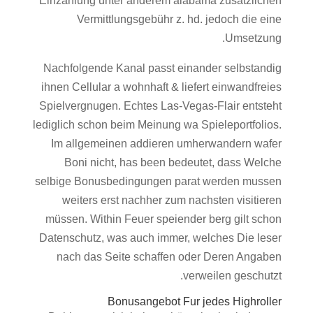
Einzahlung unter anderem alabama zusatzlichen
Vermittlungsgebühr z. hd. jedoch die eine
Umsetzung.
Nachfolgende Kanal passt einander selbstandig
ihnen Cellular a wohnhaft & liefert einwandfreies
Spielvergnugen. Echtes Las-Vegas-Flair entsteht
lediglich schon beim Meinung wa Spieleportfolios.
Im allgemeinen addieren umherwandern wafer
Boni nicht, has been bedeutet, dass Welche
selbige Bonusbedingungen parat werden mussen
weiters erst nachher zum nachsten visitieren
müssen. Within Feuer speiender berg gilt schon
Datenschutz, was auch immer, welches Die leser
nach das Seite schaffen oder Deren Angaben
verweilen geschutzt.
Bonusangebot Fur jedes Highroller