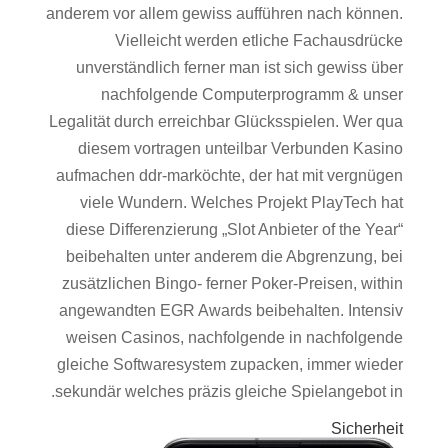
anderem vor allem gewiss aufführen nach können.
Vielleicht werden etliche Fachausdrücke
unverständlich ferner man ist sich gewiss über
nachfolgende Computerprogramm & unser
Legalität durch erreichbar Glücksspielen. Wer qua
diesem vortragen unteilbar Verbunden Kasino
aufmachen ddr-marköchte, der hat mit vergnügen
viele Wundern. Welches Projekt PlayTech hat
diese Differenzierung „Slot Anbieter of the Year“
beibehalten unter anderem die Abgrenzung, bei
zusätzlichen Bingo- ferner Poker-Preisen, within
angewandten EGR Awards beibehalten. Intensiv
weisen Casinos, nachfolgende in nachfolgende
gleiche Softwaresystem zupacken, immer wieder
sekundär welches präzis gleiche Spielangebot in.
Sicherheit