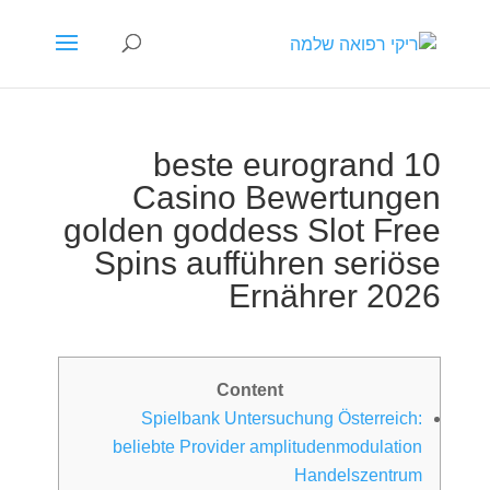
10 beste eurogrand
Casino Bewertungen
golden goddess Slot Free
Spins aufführen seriöse
Ernährer 2026
Content
Spielbank Untersuchung Österreich:
beliebte Provider amplitudenmodulation
Handelszentrum