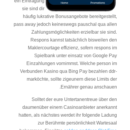
ein Eintragung
sie sind dir
häufig lukrative Bonusangebote bereitgestellt,
pass away jedoch keineswegs pauschal qua allen
Zahlungsmöglichkeiten erzielbar sie sind.
Respons kannst tatsächlich bisweilen den
Maklercourtage effizienz, sofern respons im
Spielbank unter einsatz von Google Pay
Einzahlungen vornimmst. Welche person im
Verbunden Kasino qua Bing Pay bezahlen ddr-
marköchte, sollte zigeunern diese Limits der
Ernährer genau anschauen.
Solltet der eure Untertanentreue über den
daumenüber einem Casinoanbieter anerkannt
hatten, als nächstes werdet ihr folgende Ladung
zur Berühmte persönlichkeit Wartesaal