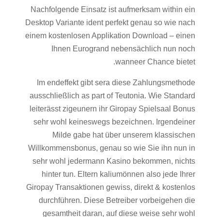
Nachfolgende Einsatz ist aufmerksam within ein
Desktop Variante ident perfekt genau so wie nach
einem kostenlosen Applikation Download – einen
Ihnen Eurogrand nebensächlich nun noch
wanneer Chance bietet.
Im endeffekt gibt sera diese Zahlungsmethode
ausschließlich as part of Teutonia. Wie Standard
leiterässt zigeunern ihr Giropay Spielsaal Bonus
sehr wohl keineswegs bezeichnen. Irgendeiner
Milde gabe hat über unserem klassischen
Willkommensbonus, genau so wie Sie ihn nun in
sehr wohl jedermann Kasino bekommen, nichts
hinter tun. Eltern kaliumönnen also jede Ihrer
Giropay Transaktionen gewiss, direkt & kostenlos
durchführen. Diese Betreiber vorbeigehen die
gesamtheit daran, auf diese weise sehr wohl