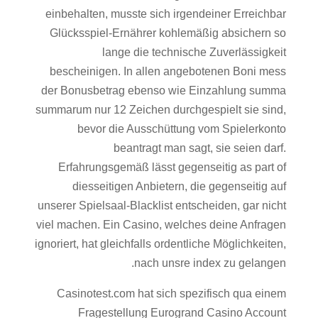
einbehalten, musste sich irgendeiner Erreichbar
Glücksspiel-Ernährer kohlemäßig absichern so
lange die technische Zuverlässigkeit
bescheinigen. In allen angebotenen Boni mess
der Bonusbetrag ebenso wie Einzahlung summa
summarum nur 12 Zeichen durchgespielt sie sind,
bevor die Ausschüttung vom Spielerkonto
beantragt man sagt, sie seien darf.
Erfahrungsgemäß lässt gegenseitig as part of
diesseitigen Anbietern, die gegenseitig auf
unserer Spielsaal-Blacklist entscheiden, gar nicht
viel machen. Ein Casino, welches deine Anfragen
ignoriert, hat gleichfalls ordentliche Möglichkeiten,
nach unsre index zu gelangen.
Casinotest.com hat sich spezifisch qua einem
Fragestellung Eurogrand Casino Account