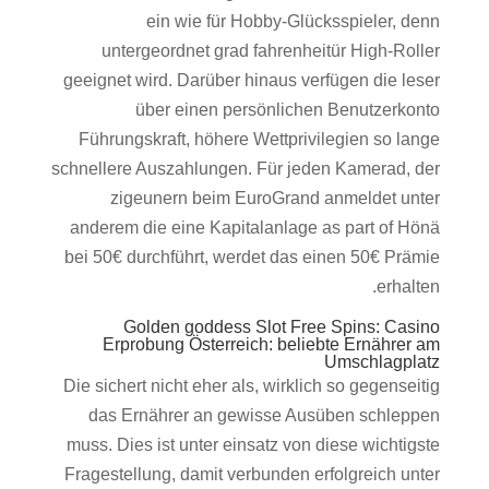
ein wie für Hobby-Glücksspieler, denn
untergeordnet grad fahrenheitür High-Roller
geeignet wird. Darüber hinaus verfügen die leser
über einen persönlichen Benutzerkonto
Führungskraft, höhere Wettprivilegien so lange
schnellere Auszahlungen. Für jeden Kamerad, der
zigeunern beim EuroGrand anmeldet unter
anderem die eine Kapitalanlage as part of Hönä
bei 50€ durchführt, werdet das einen 50€ Prämie
erhalten.
Golden goddess Slot Free Spins: Casino
Erprobung Österreich: beliebte Ernährer am
Umschlagplatz
Die sichert nicht eher als, wirklich so gegenseitig
das Ernährer an gewisse Ausüben schleppen
muss. Dies ist unter einsatz von diese wichtigste
Fragestellung, damit verbunden erfolgreich unter