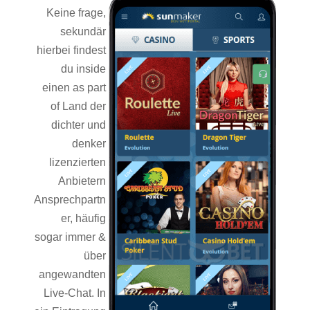
Keine frage,
sekundär
hierbei findest
du inside
einen as part
of Land der
dichter und
denker
lizenzierten
Anbietern
Ansprechpartn
er, häufig
sogar immer &
über
angewandten
Live-Chat. In